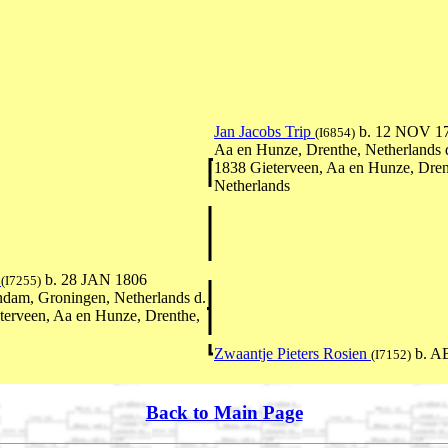
Jan Jacobs Trip
b. 12 NOV 17
(I6854)
Aa en Hunze, Drenthe, Netherlands 
1838 Gieterveen, Aa en Hunze, Dren
Netherlands
p
b. 28 JAN 1806
(I7255)
dam, Groningen, Netherlands d.
terveen, Aa en Hunze, Drenthe,
Zwaantje Pieters Rosien
b. A
(I7152)
Back to Main Page