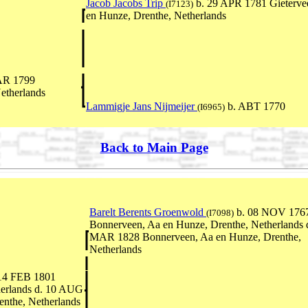
Jacob Jacobs Trip
b. 29 APR 1781 Gieterve
(I7123)
en Hunze, Drenthe, Netherlands
AR 1799
etherlands
Lammigje Jans Nijmeijer
b. ABT 1770
(I6965)
Back to Main Page
Barelt Berents Groenwold
b. 08 NOV 176
(I7098)
Bonnerveen, Aa en Hunze, Drenthe, Netherlands 
MAR 1828 Bonnerveen, Aa en Hunze, Drenthe,
Netherlands
14 FEB 1801
herlands d. 10 AUG
nthe, Netherlands