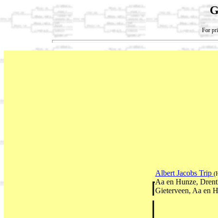
G
For pri
Albert Jacobs Trip
(
Aa en Hunze, Drent
Gieterveen, Aa en H