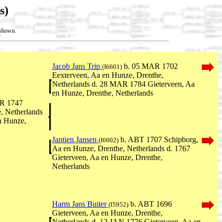
s)
t shown.
Jacob Jans Trip
b. 05 MAR 1702
(I6601)
Eexterveen, Aa en Hunze, Drenthe,
Netherlands d. 28 MAR 1784 Gieterveen, Aa
en Hunze, Drenthe, Netherlands
PR 1747
, Netherlands
n Hunze,
Jantien Jansen
b. ABT 1707 Schipborg,
(I6602)
Aa en Hunze, Drenthe, Netherlands d. 1767
Gieterveen, Aa en Hunze, Drenthe,
Netherlands
Harm Jans Buiter
b. ABT 1696
(I5952)
Gieterveen, Aa en Hunze, Drenthe,
Netherlands d. 12 JAN 1776 Gieterveen, Aa en