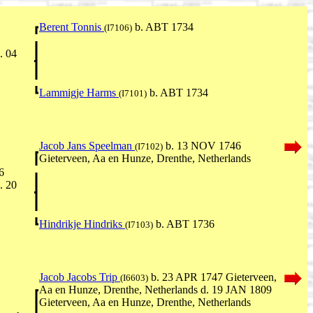
Berent Tonnis
b. ABT 1734
(I7106)
. 04
Lammigje Harms
b. ABT 1734
(I7101)
Jacob Jans Speelman
b. 13 NOV 1746
(I7102)
Gieterveen, Aa en Hunze, Drenthe, Netherlands
6
. 20
Hindrikje Hindriks
b. ABT 1736
(I7103)
Jacob Jacobs Trip
b. 23 APR 1747 Gieterveen,
(I6603)
Aa en Hunze, Drenthe, Netherlands d. 19 JAN 1809
Gieterveen, Aa en Hunze, Drenthe, Netherlands