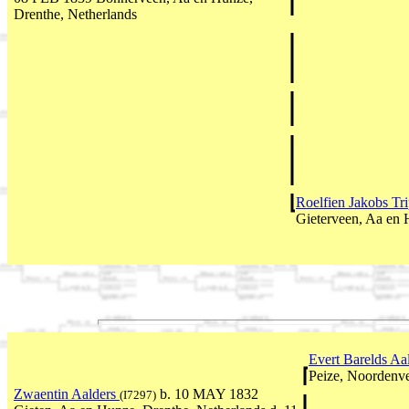
Drenthe, Netherlands
Roelfien Jakobs Tr
Gieterveen, Aa en 
Evert Barelds Aa
Peize, Noordenve
Zwaentin Aalders
b. 10 MAY 1832
(I7297)