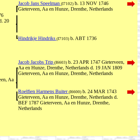
Jacob Jans Speelman
b. 13 NOV 1746
(I7102)
Gieterveen, Aa en Hunze, Drenthe, Netherlands
76
d. 20
Hindrikje Hindriks
b. ABT 1736
(I7103)
Jacob Jacobs Trip
b. 23 APR 1747 Gieterveen,
(I6603)
Aa en Hunze, Drenthe, Netherlands d. 19 JAN 1809
Gieterveen, Aa en Hunze, Drenthe, Netherlands
een, Aa
Roelfien Harmens Buiter
b. 24 MAR 1743
(I6600)
Gieterveen, Aa en Hunze, Drenthe, Netherlands d.
BEF 1787 Gieterveen, Aa en Hunze, Drenthe,
Netherlands