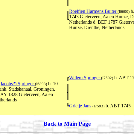
Roelfien Harmens Buiter
b
(I6600)
1743 Gieterveen, Aa en Hunze, D
Netherlands d. BEF 1787 Gieterv
Hunze, Drenthe, Netherlands
Willem Springer
b. ABT 1
(I7592)
Jacobs?) Springer
b. 10
(I6893)
k, Stadskanaal, Groningen,
MAY 1828 Gieterveen, Aa en
therlands
Grietje Jans
b. ABT 1745
(I7593)
Back to Main Page