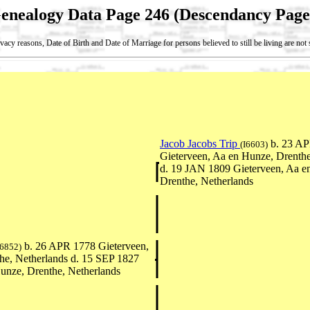
enealogy Data Page 246 (Descendancy Page
vacy reasons, Date of Birth and Date of Marriage for persons believed to still be living are no
Jacob Jacobs Trip
b. 23 A
(I6603)
Gieterveen, Aa en Hunze, Drenthe
d. 19 JAN 1809 Gieterveen, Aa e
Drenthe, Netherlands
b. 26 APR 1778 Gieterveen,
I6852)
he, Netherlands d. 15 SEP 1827
unze, Drenthe, Netherlands