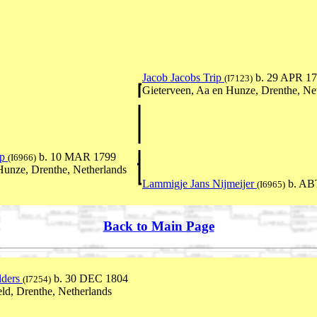
Jacob Jacobs Trip
b. 29 APR 1
(I7123)
Gieterveen, Aa en Hunze, Drenthe, Ne
ip
b. 10 MAR 1799
(I6966)
Hunze, Drenthe, Netherlands
Lammigje Jans Nijmeijer
b. AB
(I6965)
Back to Main Page
lders
b. 30 DEC 1804
(I7254)
ld, Drenthe, Netherlands