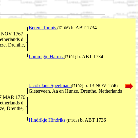
Berent Tonnis
b. ABT 1734
(I7106)
8 NOV 1767
therlands d.
ze, Drenthe,
Lammigje Harms
b. ABT 1734
(I7101)
Jacob Jans Speelman
b. 13 NOV 1746
(I7102)
Gieterveen, Aa en Hunze, Drenthe, Netherlands
17 MAR 1776
therlands d.
e, Drenthe,
Hindrikje Hindriks
b. ABT 1736
(I7103)