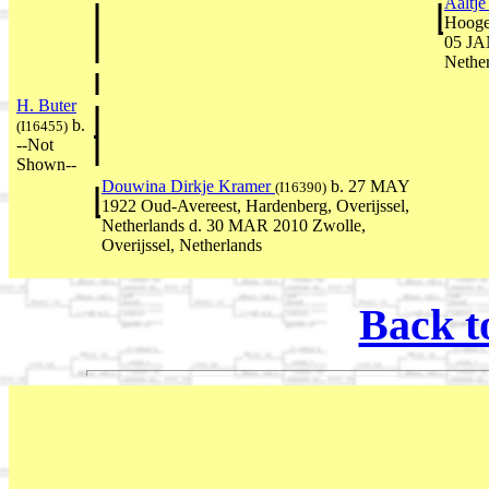
Aaltj
Hoogev
05 JAN
Nethe
H. Buter
b.
(I16455)
--Not
Shown--
Douwina Dirkje Kramer
b. 27 MAY
(I16390)
1922 Oud-Avereest, Hardenberg, Overijssel,
Netherlands d. 30 MAR 2010 Zwolle,
Overijssel, Netherlands
Back t