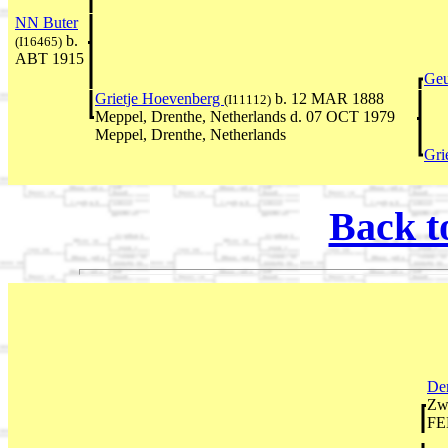
NN Buter
b.
(I16465)
ABT 1915
Geu
Grietje Hoevenberg
b. 12 MAR 1888
(I11112)
Meppel, Drenthe, Netherlands d. 07 OCT 1979
Meppel, Drenthe, Netherlands
Gri
Back t
De
Zwa
FE