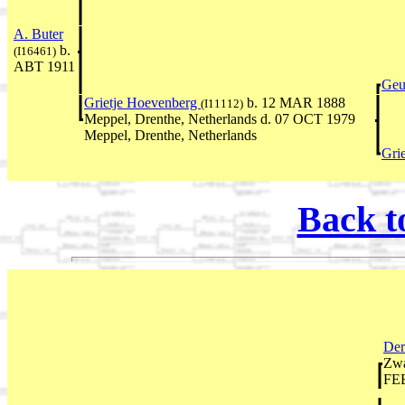
A. Buter
b.
(I16461)
ABT 1911
Geu
Grietje Hoevenberg
b. 12 MAR 1888
(I11112)
Meppel, Drenthe, Netherlands d. 07 OCT 1979
Meppel, Drenthe, Netherlands
Gri
Back t
Der
Zwa
FEB