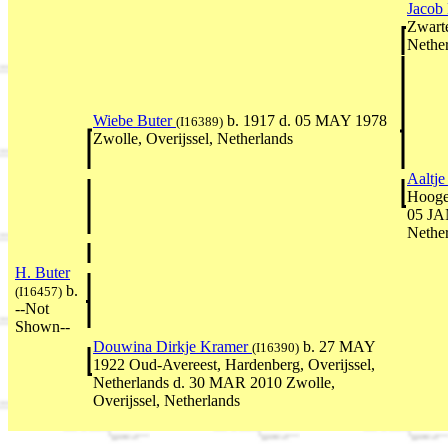
Jacob
Zwarte
Nethe
Wiebe Buter
b. 1917 d. 05 MAY 1978
(I16389)
Zwolle, Overijssel, Netherlands
Aaltj
Hoogev
05 JAN
Nethe
H. Buter
b.
(I16457)
--Not
Shown--
Douwina Dirkje Kramer
b. 27 MAY
(I16390)
1922 Oud-Avereest, Hardenberg, Overijssel,
Netherlands d. 30 MAR 2010 Zwolle,
Overijssel, Netherlands