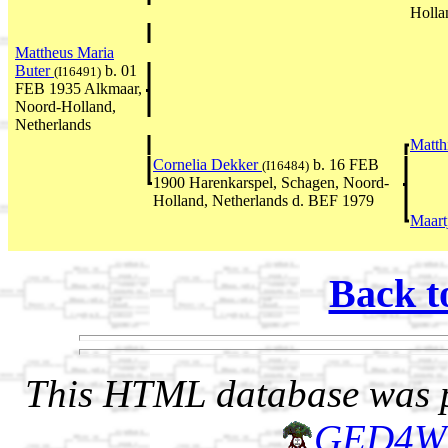
Holla
Mattheus Maria
Buter
b. 01
(I16491)
FEB 1935 Alkmaar,
Noord-Holland,
Netherlands
Matth
Cornelia Dekker
b. 16 FEB
(I16484)
1900 Harenkarspel, Schagen, Noord-
Holland, Netherlands d. BEF 1979
Maart
Back t
This HTML database was pr
GED4W