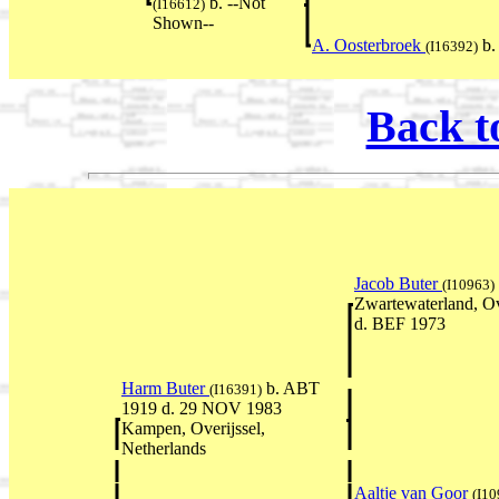
b. --Not
(I16612)
Shown--
A. Oosterbroek
b.
(I16392)
Back t
Jacob Buter
(I10963)
Zwartewaterland, Ov
d. BEF 1973
Harm Buter
b. ABT
(I16391)
1919 d. 29 NOV 1983
Kampen, Overijssel,
Netherlands
Aaltje van Goor
(I10