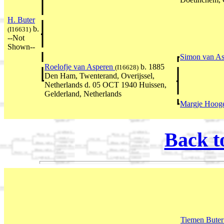
H. Buter
b.
(I16631)
--Not
Shown--
Simon van A
Roelofje van Asperen
b. 1885
(I16628)
Den Ham, Twenterand, Overijssel,
Netherlands d. 05 OCT 1940 Huissen,
Gelderland, Netherlands
Margje Hoog
Back t
Tiemen Bute