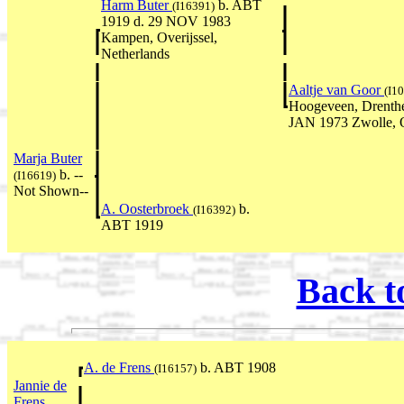
Harm Buter
b. ABT
(I16391)
1919 d. 29 NOV 1983
Kampen, Overijssel,
Netherlands
Aaltje van Goor
(I1
Hoogeveen, Drenthe
JAN 1973 Zwolle, O
Marja Buter
b. --
(I16619)
Not Shown--
A. Oosterbroek
b.
(I16392)
ABT 1919
Back t
A. de Frens
b. ABT 1908
(I16157)
Jannie de
Frens