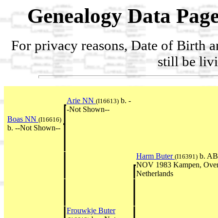
Genealogy Data Page
For privacy reasons, Date of Birth 
still be li
Arie NN
b. -
(I16613)
-Not Shown--
Boas NN
(I16616)
b. --Not Shown--
Harm Buter
b. AB
(I16391)
NOV 1983 Kampen, Overi
Netherlands
Frouwkje Buter