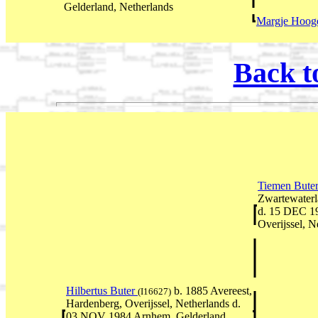
Gelderland, Netherlands
Margje Hoog
Back t
Tiemen Bute
Zwartewaterl
d. 15 DEC 19
Overijssel, N
Hilbertus Buter
b. 1885 Avereest,
(I16627)
Hardenberg, Overijssel, Netherlands d.
03 NOV 1984 Arnhem, Gelderland,