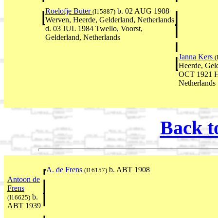
Roelofje Buter
b. 02 AUG 1908
(I15887)
Werven, Heerde, Gelderland, Netherlands
d. 03 JUL 1984 Twello, Voorst,
Gelderland, Netherlands
Janna Kers
(
Heerde, Geld
OCT 1921 He
Netherlands
Back t
A. de Frens
b. ABT 1908
(I16157)
Antoon de
Frens
b.
(I16625)
ABT 1939