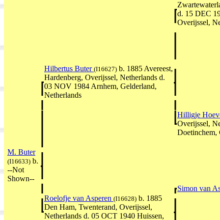
Zwartewaterla
d. 15 DEC 19
Overijssel, N
Hilbertus Buter
b. 1885 Avereest,
(I16627)
Hardenberg, Overijssel, Netherlands d.
03 NOV 1984 Arnhem, Gelderland,
Netherlands
Hilligje Hoe
Overijssel, 
Doetinchem, 
M. Buter
b.
(I16633)
--Not
Shown--
Simon van A
Roelofje van Asperen
b. 1885
(I16628)
Den Ham, Twenterand, Overijssel,
Netherlands d. 05 OCT 1940 Huissen,