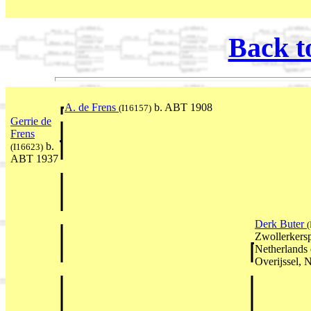
Back t
A. de Frens
b. ABT 1908
(I16157)
Gerrie de
Frens
b.
(I16623)
ABT 1937
Derk Buter
(
Zwollerkersp
Netherlands
Overijssel, 