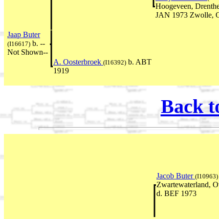
Hoogeveen, Drenthe,
JAN 1973 Zwolle, Ov
Jaap Buter
b. --
(I16617)
Not Shown--
A. Oosterbroek
b. ABT
(I16392)
1919
Back t
Jacob Buter
(I10963)
Zwartewaterland, Ov
d. BEF 1973