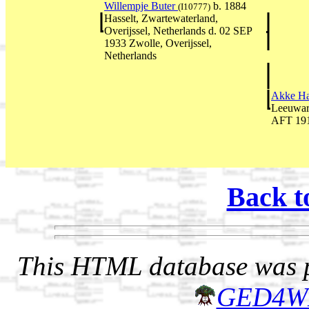
Willempje Buter
b. 1884
(I10777)
Hasselt, Zwartewaterland,
Overijssel, Netherlands d. 02 SEP
1933 Zwolle, Overijssel,
Netherlands
Akke H
Leeuward
AFT 19
Back t
This HTML database was pr
GED4W