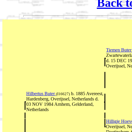
Back t
Tiemen Bute
Zwartewaterla
d. 15 DEC 19
Overijssel, N
Hilbertus Buter
b. 1885 Avereest,
(I16627)
Hardenberg, Overijssel, Netherlands d.
03 NOV 1984 Arnhem, Gelderland,
Netherlands
Hilligje Hoe
Overijssel, N
Doetinchem, 