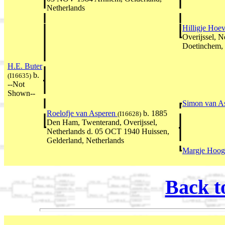
Netherlands
Hilligje Hoe
Overijssel, 
Doetinchem, 
H.E. Buter
b.
(I16635)
--Not
Shown--
Simon van A
Roelofje van Asperen
b. 1885
(I16628)
Den Ham, Twenterand, Overijssel,
Netherlands d. 05 OCT 1940 Huissen,
Gelderland, Netherlands
Margje Hoo
Back t