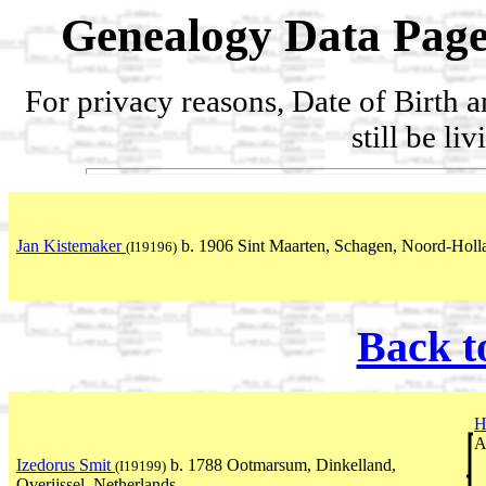
Genealogy Data Page
For privacy reasons, Date of Birth 
still be li
Jan Kistemaker
b. 1906 Sint Maarten, Schagen, Noord-Holl
(I19196)
Back t
H
A
Izedorus Smit
b. 1788 Ootmarsum, Dinkelland,
(I19199)
Overijssel, Netherlands